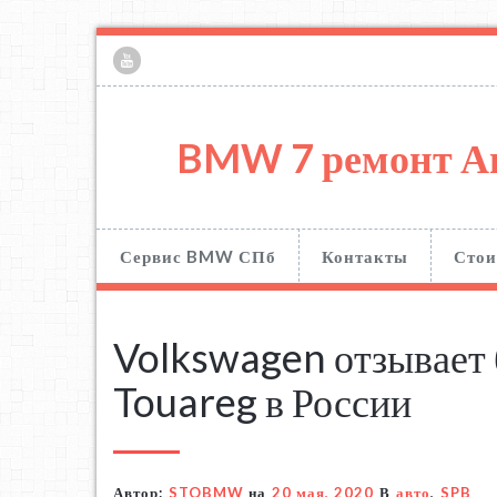
BMW 7 ремонт А
Сервис BMW СПб
Контакты
Стои
Volkswagen отзывает 
Touareg в России
Автор:
STOBMW
на
20 мая, 2020
В
авто
,
SPB