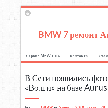
BMW 7 ремонт А
Сервис BMW СПб
Контакты
Стои
В Сети появились фот
«Волги» на базе Aurus
Автор:
STOBMW
на
5 апреля, 2020
В
авто
,
SPB