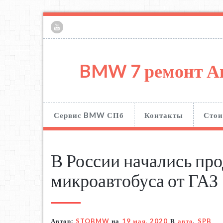
BMW 7 ремонт А
Сервис BMW СПб
Контакты
Стои
В России начались пр
микроавтобуса от ГАЗ
Автор:
STOBMW
на
19 мая, 2020
В
авто
,
SPB