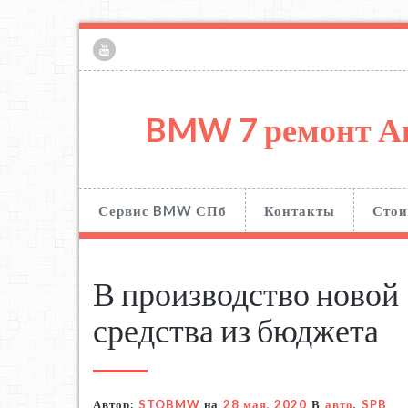
BMW 7 ремонт А
Сервис BMW СПб
Контакты
Стои
В производство новой
средства из бюджета
Автор:
STOBMW
на
28 мая, 2020
В
авто
,
SPB