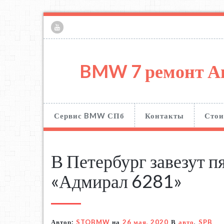
BMW 7 ремонт А
Сервис BMW СПб
Контакты
Стои
В Петербург завезут п
«Адмирал 6281»
Автор:
STOBMW
на
26 мая, 2020
В
авто
,
SPB