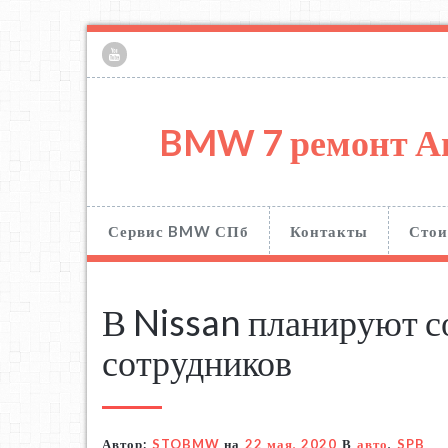
BMW 7 ремонт А
Сервис BMW СПб
Контакты
Стои
В Nissan планируют с
сотрудников
Автор:
STOBMW
на
22 мая, 2020
В
авто
,
SPB