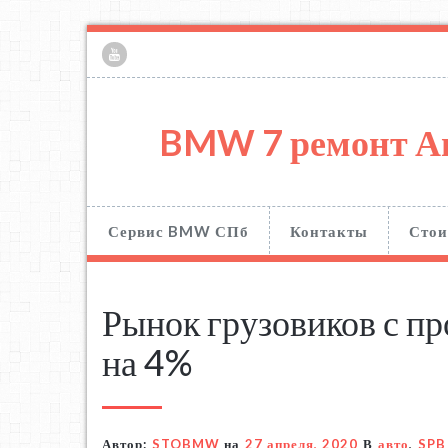
BMW 7 ремонт А
Сервис BMW СПб
Контакты
Стои
Рынок грузовиков с пр
на 4%
Автор:
STOBMW
на
27 апреля, 2020
В
авто
,
SPB