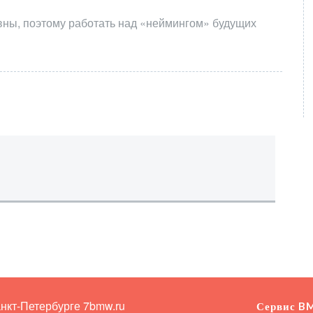
вны, поэтому работать над «неймингом» будущих
анкт-Петербурге
7bmw.ru
Сервис B