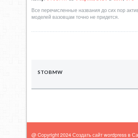
Все перечисленные названия до сих пор акти
моделей вазовцам точно не придется.
STOBMW
@ Copyright 2024 Создать сайт wordpress в С