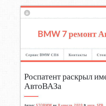
BMW 7 ремонт А
Сервис BMW СПб
Контакты
Стои
Роспатент раскрыл им
АвтоВАЗа
Автор:
STOBMW
на
8 апреля, 2020
В
авто
,
SPB