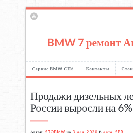
BMW 7 ремонт А
Сервис BMW СПб
Контакты
Стои
Продажи дизельных ле
России выросли на 6%
Автор:
STOBMW
на
3 мая, 2020
В
авто
,
SPB