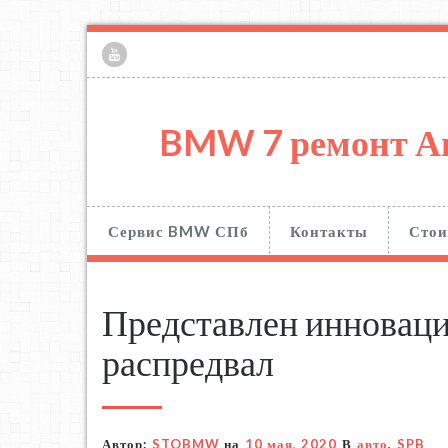
BMW 7 ремонт А
Сервис BMW СПб
Контакты
Стои
Представлен инновац
распредвал
Автор:
STOBMW
на
10 мая, 2020
В
авто
,
SPB