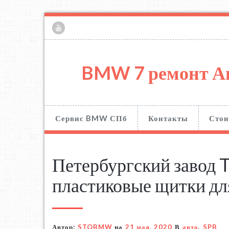
BMW 7 ремонт А
Сервис BMW СПб
Контакты
Стои
Петербургский завод 
пластиковые щитки дл
Автор:
STOBMW
на
21 мая, 2020
В
авто
,
SPB