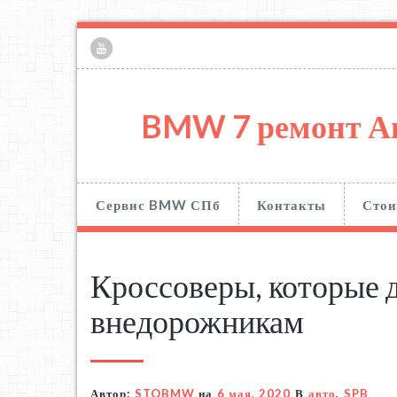
BMW 7 ремонт А
Сервис BMW СПб
Контакты
Стои
Кроссоверы, которые 
внедорожникам
Автор:
STOBMW
на
6 мая, 2020
В
авто
,
SPB