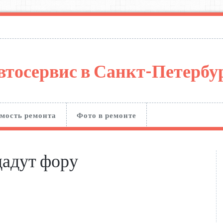
втосервис в Санкт-Петерб
мость ремонта
Фото в ремонте
дадут фору