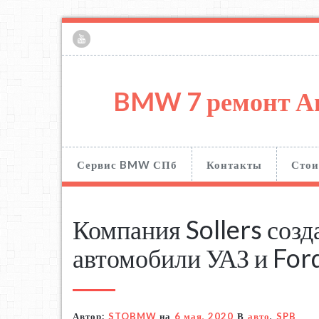
BMW 7 ремонт А
Сервис BMW СПб
Контакты
Стои
Компания Sollers созд
автомобили УАЗ и For
Автор:
STOBMW
на
6 мая, 2020
В
авто
,
SPB