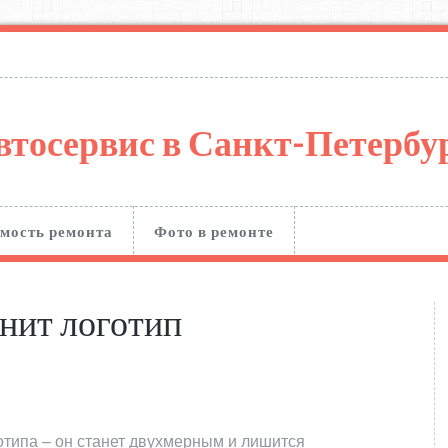
втосервис в Санкт-Петерб
мость ремонта
Фото в ремонте
нит логотип
отипа – он станет двухмерным и лишится