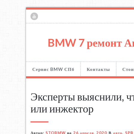
BMW 7 ремонт А
Сервис BMW СПб
Контакты
Стои
Эксперты выяснили, ч
или инжектор
Автор:
STOBMW
на
26 апреля, 2020
В
авто
,
SPB