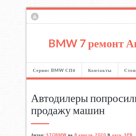
BMW 7 ремонт А
Сервис BMW СПб
Контакты
Стои
Автодилеры попросили
продажу машин
Автор:
STOBMW
на
8 апреля, 2020
В
авто
,
SPB